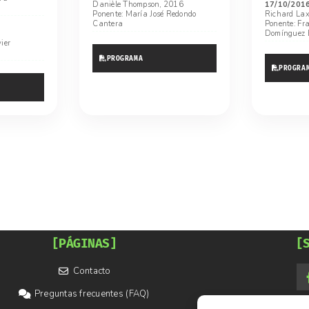
Danièle Thompson, 2016
17/10/201
Ponente: María José Redondo
Richard Lax
Cantera
Ponente: Fra
Domínguez 
ier
PROGRAMA
PROGRA
[PÁGINAS]
[
Contacto
Preguntas frecuentes (FAQ)