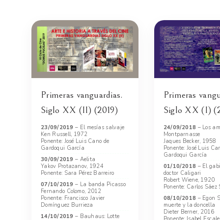
Primeras vanguardias.
Primeras vangu
Siglo XX (II) (2019)
Siglo XX (I) (
23/09/2019
– El mesías salvaje
24/09/2018
– Los am
Ken Russell, 1972
Montparnasse
Ponente: José Luis Cano de
Jaques Becker, 1958
Gardoqui García
Ponente: José Luis Ca
Gardoqui García
30/09/2019
– Aelita
Yakov Protazanov, 1924
01/10/2018
– El gabi
Ponente: Sara Pérez Barreiro
doctor Caligari
Robert Wiene, 1920
07/10/2019
– La banda Picasso
Ponente: Carlos Sáez
Fernando Colomo, 2012
Ponente: Francisco Javier
08/10/2018
– Egon Sc
Domínguez Burrieza
muerte y la doncella
Dieter Berner, 2016
14/10/2019
– Bauhaus: Lotte
Ponente: Isabel Escal