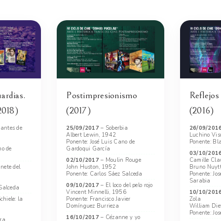
ardias.
Postimpresionismo
Reflejos
2018)
(2017)
(2016)
antes de
25/09/2017
– Soberbia
26/09/201
Albert Lewin, 1942
Luchino Vis
Ponente: José Luis Cano de
Ponente: Bl
no de
Gardoqui García
03/10/201
02/10/2017
– Moulin Rouge
Camille Cla
nete del
John Huston, 1952
Bruno Nuyt
Ponente: Carlos Sáez Salceda
Ponente: Jo
Sarabia
09/10/2017
– El loco del pelo rojo
 Salceda
Vincent Minnelli, 1956
10/10/201
hiele: la
Ponente: Francisco Javier
Zola
Domínguez Burrieza
William Die
Ponente: Jos
16/10/2017
– Cézanne y yo
era