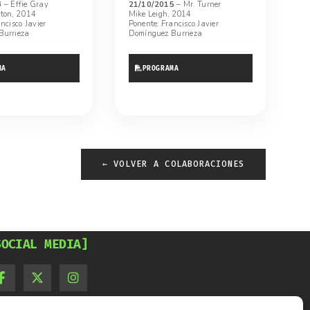
6
– Effie Gray
21/10/2015
– Mr. Turner
ton, 2014
Mike Leigh, 2014
ncisco Javier
Ponente: Francisco Javier
Burrieza
Domínguez Burrieza
MA
PROGRAMA
← VOLVER A COLABORACIONES
SOCIAL MEDIA]