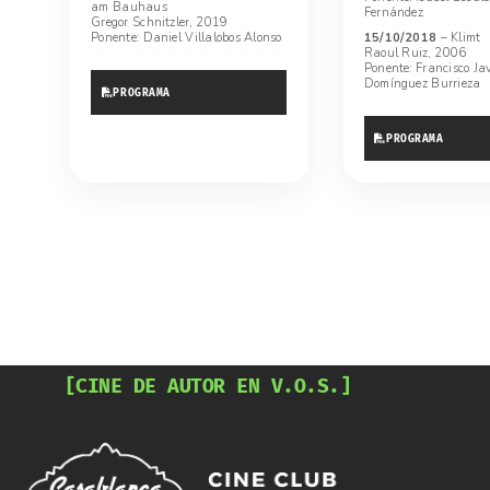
am Bauhaus
Fernández
Gregor Schnitzler, 2019
Ponente: Daniel Villalobos Alonso
15/10/2018
– Klimt
Raoul Ruiz, 2006
Ponente: Francisco Jav
Domínguez Burrieza
PROGRAMA
PROGRAMA
[CINE DE AUTOR EN V.O.S.]