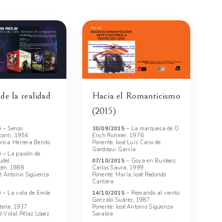
 de la realidad
Hacia el Romanticismo
(2015)
6
– Senso
30/09/2015
– La marquesa de O
conti, 1954
Erich Rohmer, 1976
anca Herrera Benito
Ponente: José Luis Cano de
Gardoqui García
6
– La pasión de
udel
07/10/2015
– Goya en Burdeos
ten, 1988
Carlos Saura, 1999
sé Antonio Sigüenza
Ponente: María José Redondo
Cantera
6
– La vida de Emile
14/10/2015
– Remando al viento
Gonzalo Suárez, 1987
terle, 1937
Ponente: José Antonio Sigüenza
é-Vidal Pélaz López
Sarabia