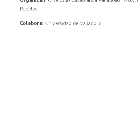
Organizan:
Cine Club Casablanca Valladolid · Asoc
Pucelae
Colabora:
Universidad de Valladolid