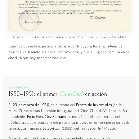
Boletín de inscripción. Febrero 1950. “Un Cine-Club para Valladolid”
Creemos que esta experiencia pionera contribuyó a forjar el interés de
muchos vallisoletanos por el séptimo arte, y que su legado perdura en el
cineclub que hoy mantenemos vivo.
LA CRÓNICA
1950–1951: el primer
Cine-Club
en acción
El
23 de marzo de 1950
, en el teatro del
Frente de Juventudes
(calle
Muro, 7), se celebró la sesión inaugural del Cine-Club de Valladolid. Su
presidente,
Félix González Fernández
, recibió el aplauso cerrado del
público tras su discurso, y dio paso a la proyección en versión original de
la película francesa
Le puritain
(1938), del realizador Jeff Musso.
Aquel Cine-Club fue el primero en la ciudad con una
vocación