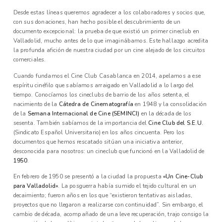
Desde estas líneas queremos agradecer a los colaboradores y socios que,
con sus donaciones, han hecho posible el descubrimiento de un
documento excepcional: la prueba de que existió un primer cineclub en
Valladolid, mucho antes de lo que imaginábamos. Este hallazgo acredita
la profunda afición de nuestra ciudad por un cine alejado de los circuitos
comerciales.
Cuando fundamos el Cine Club Casablanca en 2014, apelamos a ese
espíritu cinéfilo que sabíamos arraigado en Valladolid a lo largo del
tiempo. Conocíamos los cineclubs de barrio de los años setenta, el
nacimiento de la
Cátedra de Cinematografía
en 1948 y la consolidación
de la
Semana Internacional de Cine (SEMINCI)
en la década de los
sesenta. También sabíamos de la importancia del
Cine Club del S.E.U.
(Sindicato Español Universitario) en los años cincuenta. Pero los
documentos que hemos rescatado sitúan una iniciativa anterior,
desconocida para nosotros: un cineclub que funcionó en la Valladolid de
1950
.
En febrero de 1950 se presentó a la ciudad la propuesta
«Un Cine-Club
para Valladolid»
. La posguerra había sumido el tejido cultural en un
decaimiento; fueron años en los que “existieron tentativas aisladas,
proyectos que no llegaron a realizarse con continuidad”. Sin embargo, el
cambio de década, acompañado de una leve recuperación, trajo consigo la