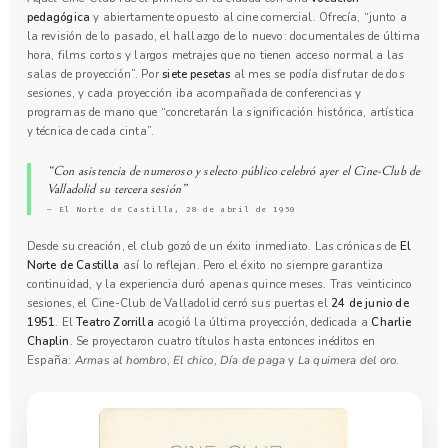
pedagógica
y abiertamente opuesto al cine comercial. Ofrecía, “junto a
la revisión de lo pasado, el hallazgo de lo nuevo: documentales de última
hora, films cortos y largos metrajes que no tienen acceso normal a las
salas de proyección”. Por
siete pesetas
al mes se podía disfrutar de dos
sesiones, y cada proyección iba acompañada de conferencias y
programas de mano que “concretarán la significación histórica, artística
y técnica de cada cinta”.
“Con asistencia de numeroso y selecto público celebró ayer el Cine-Club de
Valladolid su tercera sesión”
— El Norte de Castilla, 28 de abril de 1950
Desde su creación, el club gozó de un éxito inmediato. Las crónicas de
El
Norte de Castilla
así lo reflejan. Pero el éxito no siempre garantiza
continuidad, y la experiencia duró apenas quince meses. Tras veinticinco
sesiones, el Cine-Club de Valladolid cerró sus puertas el
24 de junio de
1951
. El
Teatro Zorrilla
acogió la última proyección, dedicada a
Charlie
Chaplin
. Se proyectaron cuatro títulos hasta entonces inéditos en
España:
Armas al hombro
,
El chico
,
Día de paga
y
La quimera del oro
.