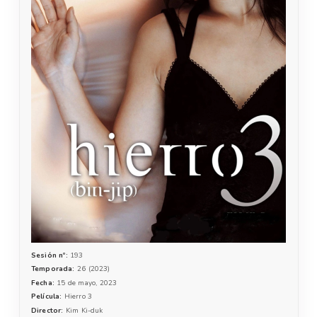
Sesión nº:
193
Temporada:
26 (2023)
Fecha:
15 de mayo, 2023
Película:
Hierro 3
Director:
Kim Ki-duk