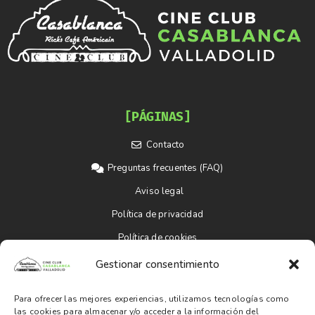
[PÁGINAS]
Contacto
Preguntas frecuentes (FAQ)
Aviso legal
Política de privacidad
Política de cookies
Gestionar consentimiento
[SOCIAL MEDIA]
Para ofrecer las mejores experiencias, utilizamos tecnologías como
las cookies para almacenar y/o acceder a la información del