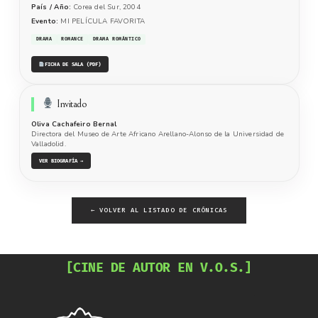
País / Año:
Corea del Sur, 2004
Evento:
MI PELÍCULA FAVORITA
DRAMA
ROMANCE
DRAMA ROMÁNTICO
FICHA DE SALA (PDF)
Invitado
Oliva Cachafeiro Bernal
Directora del Museo de Arte Africano Arellano-Alonso de la Universidad de
Valladolid.
VER BIOGRAFÍA →
← VOLVER AL LISTADO DE CRÓNICAS
[CINE DE AUTOR EN V.O.S.]