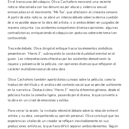
En el transcurso del coloquio, Oliva Cachafeiro mencionó una reciente
noticia relacionada con las denuncias por abuso y violencia sexual
enmarcadas en el movimiento “Me Too”, que afectaron al cineasta coreano.
A partir de esta noticia, se abrió un intenso debate sobre la eterna cuestión
de si es posible separar la obra del artista, o si ambos deben ser juzgados de
manera conjunta. Los asistentes compartieron diversas opiniones, algunas
contradictorias, enriqueciendo el coloquio con posturas sobre este tema tan
controvertido.
Tras este debate, Oliva dirigió el enfoque hacia los elementos simbólicos
presentes en “Hierro 3”, subrayando la constante dualidad oriental en el
guion. Las interpretaciones ofrecidas por los asistentes demostraron la
riqueza y polisemia de la película, con opiniones diversas que reflejaron el
carácter multidimensional de esta obra.
Oliva Cachafeiro también aportó datos curiosos sobre la película, como la
traducción del título y el análisis del contexto social que se percibe sutilmente
en la narrativa. Destacó cómo “Hierro 3” mezcla diferentes géneros, desde el
policíaco hasta la comedia ligera, pasando por el drama, lo que convierte a
la obra en un crisol de emociones y estilos.
Para cerrar la sesión, la invitada retomó el debate sobre la relación entre el
artista y su obra, compartiendo su opinión personal. Oliva concluyó que las
experiencias vitales de un creador se reflejan inevitablemente en sus
producciones artísticas, lo que hace difícil separar ambos elementos. Según