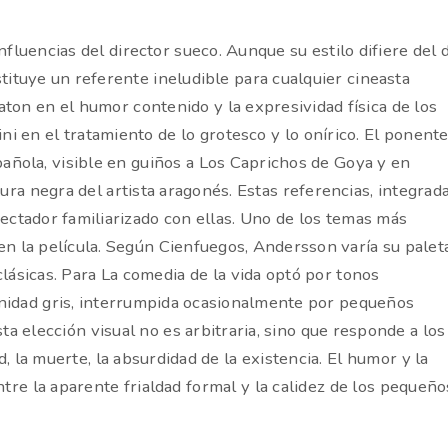
nfluencias del director sueco. Aunque su estilo difiere del 
tituye un referente ineludible para cualquier cineasta
ton en el humor contenido y la expresividad física de los
ni en el tratamiento de lo grotesco y lo onírico. El ponent
pañola, visible en guiños a Los Caprichos de Goya y en
ra negra del artista aragonés. Estas referencias, integrad
pectador familiarizado con ellas. Uno de los temas más
 en la película. Según Cienfuegos, Andersson varía su palet
lásicas. Para La comedia de la vida optó por tonos
anidad gris, interrumpida ocasionalmente por pequeños
ta elección visual no es arbitraria, sino que responde a los
 la muerte, la absurdidad de la existencia. El humor y la
re la aparente frialdad formal y la calidez de los pequeño