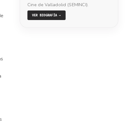
Cine de Valladolid (SEMINCI).
de
VER BIOGRAFÍA →
e
as
a
s