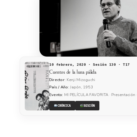
10 febrero, 2020 · Sesión 130 · T17
Cuentos de la luna pálida
Director:
Kenji Mizoguchi
País / Año:
Japón, 1953
Evento:
MI PELÍCULA FAVORITA · Presentación 
CRÓNICA
SESIÓN