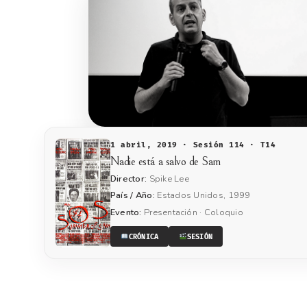
1 abril, 2019 · Sesión 114 · T14
Nadie está a salvo de Sam
Director:
Spike Lee
País / Año:
Estados Unidos, 1999
Evento:
Presentación · Coloquio
CRÓNICA
SESIÓN